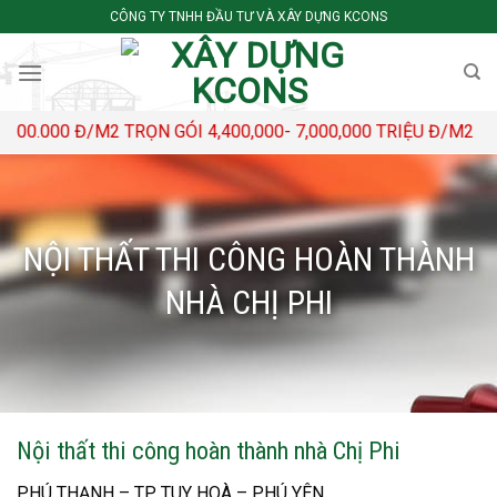
Skip
CÔNG TY TNHH ĐẦU TƯ VÀ XÂY DỰNG KCONS
to
content
0 Đ/M2 TRỌN GÓI 4,400,000- 7,000,000 TRIỆU Đ/M2
NỘI THẤT THI CÔNG HOÀN THÀNH
NHÀ CHỊ PHI
Nội thất thi công hoàn thành nhà Chị Phi
PHÚ THẠNH – TP TUY HOÀ – PHÚ YÊN